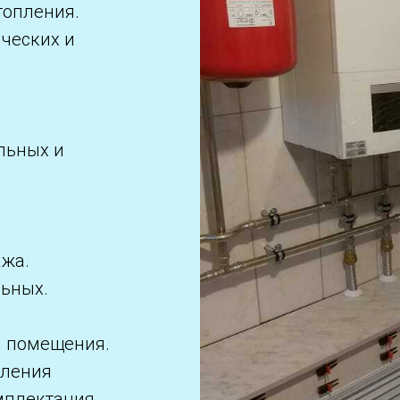
топления.
ических и
льных и
.
ажа.
льных.
ы помещения.
пления
мплектация