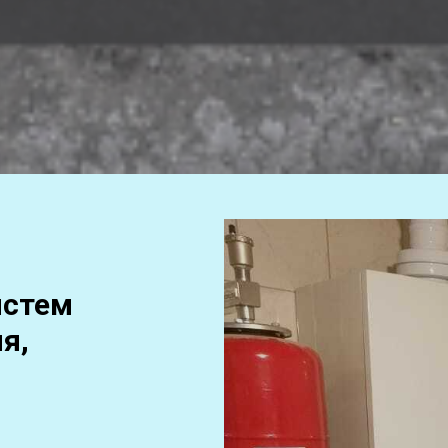
истем
я,